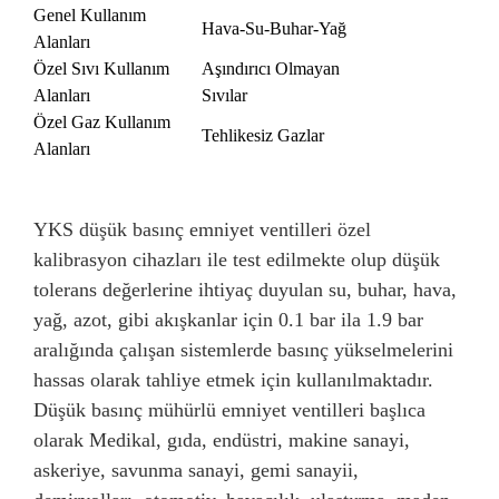
Genel Kullanım
Hava-Su-Buhar-Yağ
Alanları
GAZ
EKOLOJİK TARIM
MAKİNA SANAYİ
Özel Sıvı Kullanım
Aşındırıcı Olmayan
Alanları
Sıvılar
Özel Gaz Kullanım
Tehlikesiz Gazlar
BOYA SANAYİ
KAĞIT
PLASTİK SANAYİ
Alanları
GEMİ SANAYİ
ŞEKER
SU
YKS düşük basınç emniyet ventilleri özel
kalibrasyon cihazları ile test edilmekte olup düşük
tolerans değerlerine ihtiyaç duyulan su, buhar, hava,
yağ, azot, gibi akışkanlar için 0.1 bar ila 1.9 bar
aralığında çalışan sistemlerde basınç yükselmelerini
hassas olarak tahliye etmek için kullanılmaktadır.
Düşük basınç mühürlü emniyet ventilleri başlıca
olarak Medikal, gıda, endüstri, makine sanayi,
askeriye, savunma sanayi, gemi sanayii,