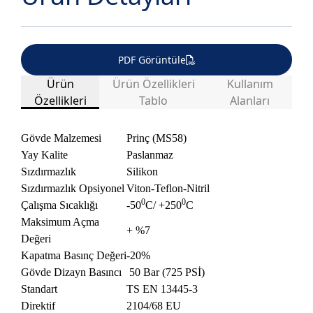
PDF Görüntüle
Ürün
Ürün Özellikleri
Kullanım
Özellikleri
Tablo
Alanları
Gövde Malzemesi
Prinç (MS58)
Yay Kalite
Paslanmaz
ARAÇ ÜSTÜ
GIDA SANAYİ
DEMİR ÇELİK
Sızdırmazlık
Silikon
EKİPMANLARI
Sızdırmazlık Opsiyonel
Viton-Teflon-Nitril
0
0
Çalışma Sıcaklığı
-50
C/ +250
C
Maksimum Açma
ISITMA ve
+ %7
ÇİMENTO, BETON
KİMYASAL MADDE
Değeri
SOĞUTMA
Kapatma Basınç Değeri
-20%
Gövde Dizayn Basıncı
50 Bar (725 PSİ)
Standart
TS EN 13445-3
ENDUSTRİ
ENERJİ SEKTÖRÜ
TEKSTİL SANAYİ
Direktif
2104/68 EU