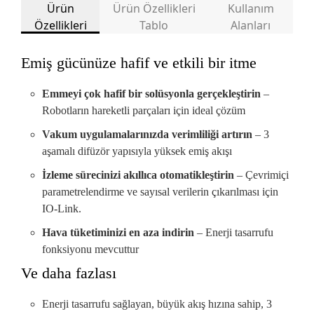
Ürün
Ürün Özellikleri
Kullanım
Özellikleri
Tablo
Alanları
Emiş gücünüze hafif ve etkili bir itme
ARAÇ ÜSTÜ
Emmeyi çok hafif bir solüsyonla gerçekleştirin
–
GIDA SANAYİ
DEMİR ÇELİK
EKİPMANLARI
Robotların hareketli parçaları için ideal çözüm
Vakum uygulamalarınızda verimliliği artırın
– 3
aşamalı difüzör yapısıyla yüksek emiş akışı
ISITMA ve
ÇİMENTO, BETON
KİMYASAL MADDE
SOĞUTMA
İzleme sürecinizi akıllıca otomatikleştirin
– Çevrimiçi
parametrelendirme ve sayısal verilerin çıkarılması için
IO-Link.
ENDUSTRİ
ENERJİ SEKTÖRÜ
TEKSTİL SANAYİ
Hava tüketiminizi en aza indirin
– Enerji tasarrufu
fonksiyonu mevcuttur
Ve daha fazlası
GAZ
EKOLOJİK TARIM
MAKİNA SANAYİ
Enerji tasarrufu sağlayan, büyük akış hızına sahip, 3