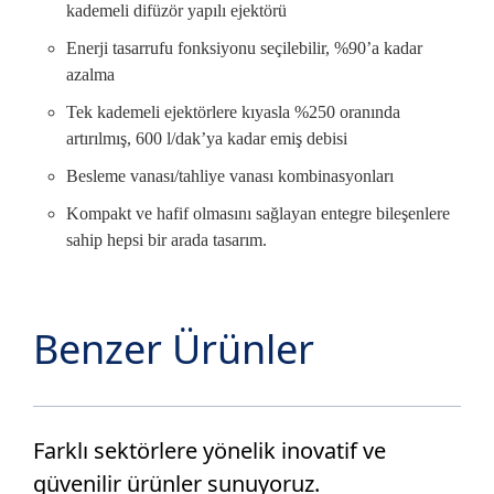
kademeli difüzör yapılı ejektörü
BOYA SANAYİ
KAĞIT
PLASTİK SANAYİ
Enerji tasarrufu fonksiyonu seçilebilir, %90’a kadar
azalma
GEMİ SANAYİ
ŞEKER
SU
Tek kademeli ejektörlere kıyasla %250 oranında
artırılmış, 600 l/dak’ya kadar emiş debisi
Besleme vanası/tahliye vanası kombinasyonları
Kompakt ve hafif olmasını sağlayan entegre bileşenlere
sahip hepsi bir arada tasarım.
Benzer Ürünler
Farklı sektörlere yönelik inovatif ve
güvenilir ürünler sunuyoruz.