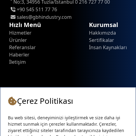
No:3, 34956 Tuzla/İstanbul 0 216 727 77 00
+90 545 511 77 76
sales@gbhindustry.com
Hızlı Menü
Kurumsal
Hizmetler
Hakkımızda
Ürünler
Sertifikalar
Referanslar
İnsan Kaynakları
Haberler
İletişim
Çerez Politikası
Bu web sitesi, deneyiminizi iyileştirmek ve size daha iyi
hizmet sunmak için çerezler kullanmaktadır. Çerezler,
ziyaret ettiğiniz siteler tarafından tarayıcınıza kaydedilen