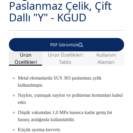
Paslanmaz Çelik, Çift
Dallı "Y" - KGUD
PDF Görüntüle
Ürün
Ürün Özellikleri
Kullanım
Özellikleri
Tablo
Alanları
Metal elemanlarda SUS 303 paslanmaz çelik
kullanılmıştır.
ARAÇ ÜSTÜ
GIDA SANAYİ
DEMİR ÇELİK
EKİPMANLARI
Naylon, yumuşak naylon ve poliüretan hortumları kabul
eder.
Düşük vakumdan 1,0 MPa basınca kadar geniş bir
ISITMA ve
ÇİMENTO, BETON
KİMYASAL MADDE
basınç aralığında kullanılabilir.
SOĞUTMA
Küçük ayırma kuvveti.