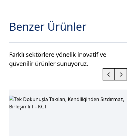
ENDUSTRİ
ENERJİ SEKTÖRÜ
TEKSTİL SANAYİ
Benzer Ürünler
GAZ
EKOLOJİK TARIM
MAKİNA SANAYİ
Farklı sektörlere yönelik inovatif ve
BOYA SANAYİ
KAĞIT
PLASTİK SANAYİ
güvenilir ürünler sunuyoruz.
GEMİ SANAYİ
ŞEKER
SU