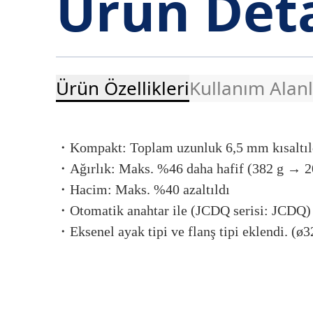
Ürün Deta
Ürün Özellikleri
Kullanım Alanl
・Kompakt: Toplam uzunluk 6,5 mm kısaltıldı
・Ağırlık: Maks. %46 daha hafif (382 g → 20
・Hacim: Maks. %40 azaltıldı
ARAÇ 
・Otomatik anahtar ile (JCDQ serisi: JCDQ)
DEMİR ÇELİK
EKİPMA
・Eksenel ayak tipi ve flanş tipi eklendi. (ø3