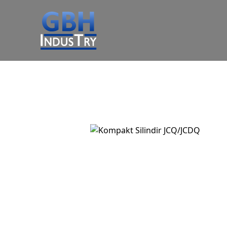
Ürünler
Kurumsal
GBH Industry, kalite ve güven odaklı
yenilikçi çözümler sunar.
GBH Industry, kalite ve güven odaklı
yenilikçi çözümler sunar.