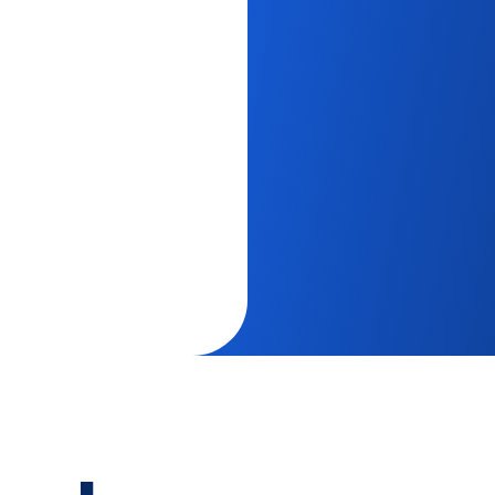
O-10 Basınç Vericisi
ZU*A Hat İçi Tip Vakum
Ejektörü
Yarı İletken Vakum
Pedi