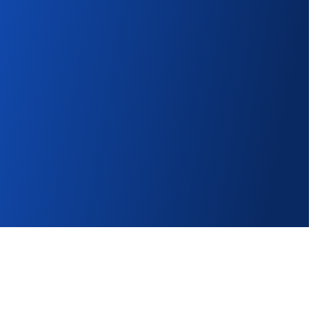
Ejektör
Tümünü Gör
Kilit Halkalı Vakum
İnce Kompakt Vakum
Pedi
Pedi
Tümünü Gör