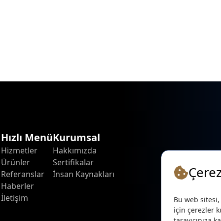
Hızlı Menü
Kurumsal
Hizmetler
Hakkımızda
Ürünler
Sertifikalar
Çerez
Referanslar
İnsan Kaynakları
Haberler
İletişim
Bu web sitesi,
için çerezler k
tarayıcınıza ka