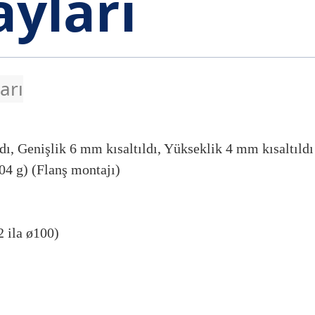
yları
arı
, Genişlik 6 mm kısaltıldı, Yükseklik 4 mm kısaltıldı
4 g) (Flanş montajı)
ÜSTÜ
ÇİMENTO,
MAKİN
NLARI
BETON
2 ila ø100)