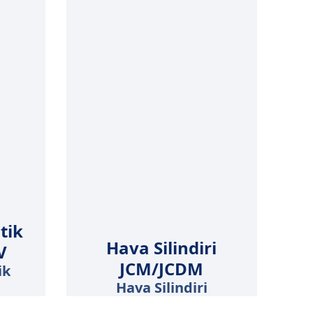
ik
Hava Silindiri
Ko
JCM/JCDM
Hava Silindiri
K