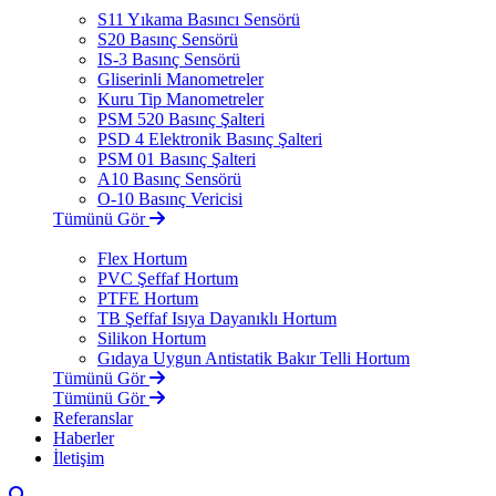
S11 Yıkama Basıncı Sensörü
S20 Basınç Sensörü
IS-3 Basınç Sensörü
Gliserinli Manometreler
Kuru Tip Manometreler
PSM 520 Basınç Şalteri
PSD 4 Elektronik Basınç Şalteri
PSM 01 Basınç Şalteri
A10 Basınç Sensörü
O-10 Basınç Vericisi
Tümünü Gör
Flex Hortum
PVC Şeffaf Hortum
PTFE Hortum
TB Şeffaf Isıya Dayanıklı Hortum
Silikon Hortum
Gıdaya Uygun Antistatik Bakır Telli Hortum
Tümünü Gör
Tümünü Gör
Referanslar
Haberler
İletişim