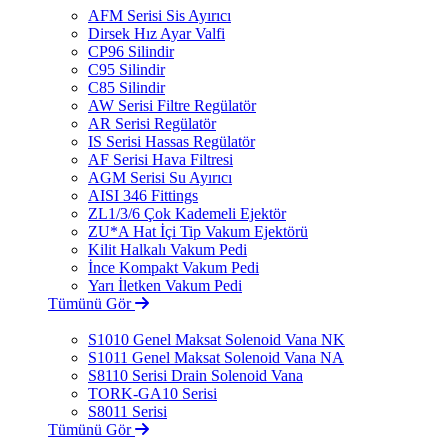
AFM Serisi Sis Ayırıcı
Dirsek Hız Ayar Valfi
CP96 Silindir
C95 Silindir
C85 Silindir
AW Serisi Filtre Regülatör
AR Serisi Regülatör
IS Serisi Hassas Regülatör
AF Serisi Hava Filtresi
AGM Serisi Su Ayırıcı
AISI 346 Fittings
ZL1/3/6 Çok Kademeli Ejektör
ZU*A Hat İçi Tip Vakum Ejektörü
Kilit Halkalı Vakum Pedi
İnce Kompakt Vakum Pedi
Yarı İletken Vakum Pedi
Tümünü Gör
S1010 Genel Maksat Solenoid Vana NK
S1011 Genel Maksat Solenoid Vana NA
S8110 Serisi Drain Solenoid Vana
TORK-GA10 Serisi
S8011 Serisi
Tümünü Gör