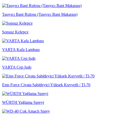
Taşıyıcı Bant Rulosu (Taşıyıcı Bant Makarası)
Sonsuz Kelepçe
VARTA Kafa Lambası
VARTA Cep Işığı
Ems Force Civata Sabitleyici Yüksek Kuvvetli / Tl-70
WÜRTH Yağlama Spreyi