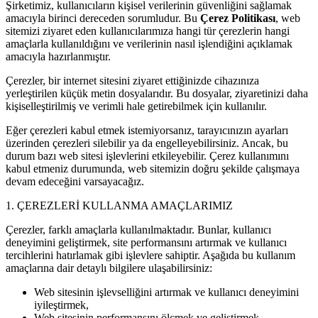
Şirketimiz, kullanıcıların kişisel verilerinin güvenliğini sağlamak
amacıyla birinci dereceden sorumludur. Bu
Çerez Politikası
, web
sitemizi ziyaret eden kullanıcılarımıza hangi tür çerezlerin hangi
amaçlarla kullanıldığını ve verilerinin nasıl işlendiğini açıklamak
amacıyla hazırlanmıştır.
Çerezler, bir internet sitesini ziyaret ettiğinizde cihazınıza
yerleştirilen küçük metin dosyalarıdır. Bu dosyalar, ziyaretinizi daha
kişiselleştirilmiş ve verimli hale getirebilmek için kullanılır.
Eğer çerezleri kabul etmek istemiyorsanız, tarayıcınızın ayarları
üzerinden çerezleri silebilir ya da engelleyebilirsiniz. Ancak, bu
durum bazı web sitesi işlevlerini etkileyebilir. Çerez kullanımını
kabul etmeniz durumunda, web sitemizin doğru şekilde çalışmaya
devam edeceğini varsayacağız.
1. ÇEREZLERİ KULLANMA AMAÇLARIMIZ
Çerezler, farklı amaçlarla kullanılmaktadır. Bunlar, kullanıcı
deneyimini geliştirmek, site performansını artırmak ve kullanıcı
tercihlerini hatırlamak gibi işlevlere sahiptir. Aşağıda bu kullanım
amaçlarına dair detaylı bilgilere ulaşabilirsiniz:
Web sitesinin işlevselliğini artırmak ve kullanıcı deneyimini
iyileştirmek,
Web sitesinin performansını ölçmek ve geliştirmek,