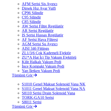
AFM Serisi Sis Ayırıcı
Dirsek Hız Ayar Valfi
CP96 Silindir
C95 Silindir
C85 Silindir
AW Serisi Filtre Regülatör
AR Serisi Regülatör
IS Serisi Hassas Regülatör
AF Serisi Hava Filtresi
AGM Serisi Su Ayırıcı
AISI 346 Fittings
ZL1/3/6 Çok Kademeli Ejektör
ZU*A Hat İçi Tip Vakum Ejektörü
Kilit Halkalı Vakum Pedi
İnce Kompakt Vakum Pedi
Yarı İletken Vakum Pedi
Tümünü Gör
S1010 Genel Maksat Solenoid Vana NK
S1011 Genel Maksat Solenoid Vana NA
S8110 Serisi Drain Solenoid Vana
TORK-GA10 Serisi
S8011 Serisi
Tümünü Gör