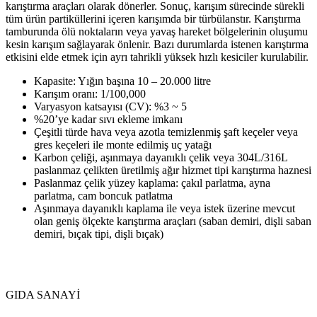
karıştırma araçları olarak dönerler. Sonuç, karışım sürecinde sürekli
tüm ürün partiküllerini içeren karışımda bir türbülanstır. Karıştırma
tamburunda ölü noktaların veya yavaş hareket bölgelerinin oluşumu
kesin karışım sağlayarak önlenir. Bazı durumlarda istenen karıştırma
etkisini elde etmek için ayrı tahrikli yüksek hızlı kesiciler kurulabilir.
Kapasite: Yığın başına 10 – 20.000 litre
Karışım oranı: 1/100,000
Varyasyon katsayısı (CV): %3 ~ 5
%20’ye kadar sıvı ekleme imkanı
Çeşitli türde hava veya azotla temizlenmiş şaft keçeler veya
gres keçeleri ile monte edilmiş uç yatağı
Karbon çeliği, aşınmaya dayanıklı çelik veya 304L/316L
paslanmaz çelikten üretilmiş ağır hizmet tipi karıştırma haznesi
Paslanmaz çelik yüzey kaplama: çakıl parlatma, ayna
parlatma, cam boncuk patlatma
Aşınmaya dayanıklı kaplama ile veya istek üzerine mevcut
olan geniş ölçekte karıştırma araçları (saban demiri, dişli saban
demiri, bıçak tipi, dişli bıçak)
GIDA SANAYİ