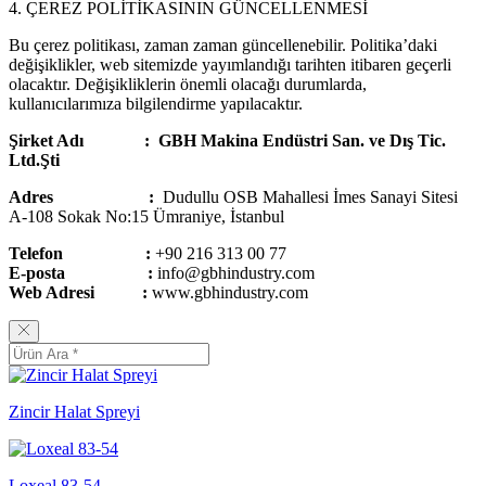
4. ÇEREZ POLİTİKASININ GÜNCELLENMESİ
Bu çerez politikası, zaman zaman güncellenebilir. Politika’daki
değişiklikler, web sitemizde yayımlandığı tarihten itibaren geçerli
olacaktır. Değişikliklerin önemli olacağı durumlarda,
kullanıcılarımıza bilgilendirme yapılacaktır.
Şirket Adı :
GBH Makina Endüstri San. ve Dış Tic.
Ltd.Şti
Adres :
Dudullu OSB Mahallesi İmes Sanayi Sitesi
A-108 Sokak No:15 Ümraniye, İstanbul
Telefon :
+90 216 313 00 77
E-posta :
info@gbhindustry.com
Web Adresi :
www.gbhindustry.com
Zincir Halat Spreyi
Loxeal 83-54