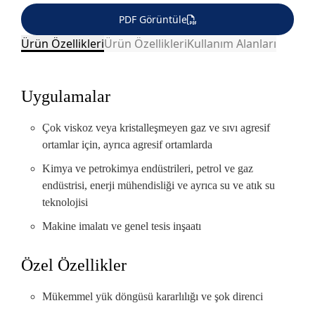
PDF Görüntüle
Ürün Özellikleri
Ürün Özellikleri
Kullanım Alanları
Uygulamalar
ARAÇ ÜSTÜ
DEMİR ÇELİK
ÇİMENTO, BETON
EKİPMANLARI
Çok viskoz veya kristalleşmeyen gaz ve sıvı agresif
ortamlar için, ayrıca agresif ortamlarda
Kimya ve petrokimya endüstrileri, petrol ve gaz
MAKİNA SANAYİ
PLASTİK SANAYİ
endüstrisi, enerji mühendisliği ve ayrıca su ve atık su
teknolojisi
Makine imalatı ve genel tesis inşaatı
Özel Özellikler
Mükemmel yük döngüsü kararlılığı ve şok direnci