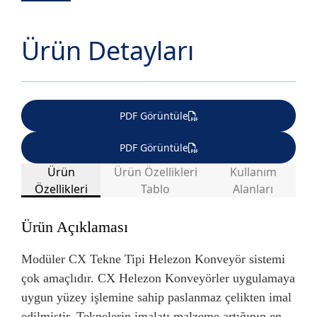
Ürün Detayları
PDF Görüntüle
PDF Görüntüle
Ürün
Ürün Özellikleri
Kullanım
Özellikleri
Tablo
Alanları
Ürün Açıklaması
ARAÇ ÜSTÜ
Modüler CX Tekne Tipi Helezon Konveyör sistemi
GIDA SANAYİ
DEMİR ÇELİK
EKİPMANLARI
çok amaçlıdır. CX Helezon Konveyörler uygulamaya
uygun yüzey işlemine sahip paslanmaz çelikten imal
edilmiştir. Teknelerin imalatı malzeme artığının en