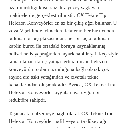
ISITMA ve
ÇİMENTO, BETON
KİMYASAL MADDE
SOĞUTMA
aza indirildiği kusursuz düz yüzey sağlayan
makinelerde gerçekleştirilmiştir. CX Tekne Tipi
Helezon Konveyörler en az bir çıkış ağzı bulunan U
ENDUSTRİ
ENERJİ SEKTÖRÜ
TEKSTİL SANAYİ
veya V şeklinde tekneden, teknenin her bir ucunda
bulunan bir uç plakasından, her bir uçta bulunan
kaplin burcu ile ortadaki boruya kaynaklanmış
GAZ
EKOLOJİK TARIM
MAKİNA SANAYİ
helisel helis yaprağından, ayarlanabilir şaft keçesiyle
tamamlanan iki uç yatağı tertibatından, helezon
konveyörün toplam uzunluğuna bağlı olarak çok
BOYA SANAYİ
KAĞIT
PLASTİK SANAYİ
sayıda ara askı yatağından ve cıvatalı tekne
kapaklarından oluşmaktadır. Ayrıca, CX Tekne Tipi
Helezon Konveyörler uygulamaya uygun bir
GEMİ SANAYİ
ŞEKER
SU
redüktöre sahiptir.
Taşınacak malzemeye bağlı olarak CX Tekne Tipi
Helezon Konveyörler hafif veya orta düzey ağır